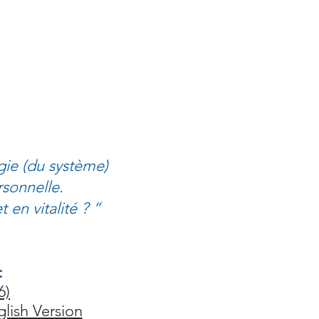
gie (du système)
rsonnelle.
en vitalité ? ”
:
6)
lish Version