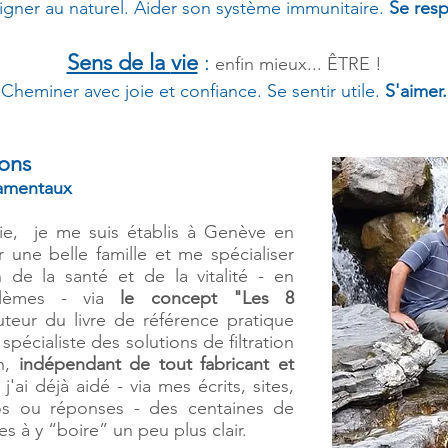
igner au naturel. Aider son système immunitaire.
Se resp
Sens de la
vie
:
en
fin mie
ux... ÊTRE !
Cheminer avec
joie et
confiance
. Se sentir utile.
S'aimer.
rons
amentaux
ie, je me suis établis à Genève en
 une belle famille et me spécialiser
n de la santé et de la vitalité - en
lèmes - via
le concept "Les 8
uteur du livre de référence pratique
, spécialiste des solutions de filtration
on,
indépendant de tout fabricant et
, j'ai déjà aidé - via mes écrits, sites,
os ou réponses - des centaines de
es à y “boire” un peu plus clair.