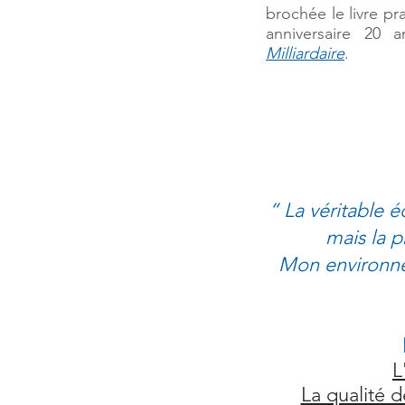
brochée le livre pr
anniversaire 20
Milliardaire
.
“ La véritable 
mais la p
Mon environnem
L
La qualité de