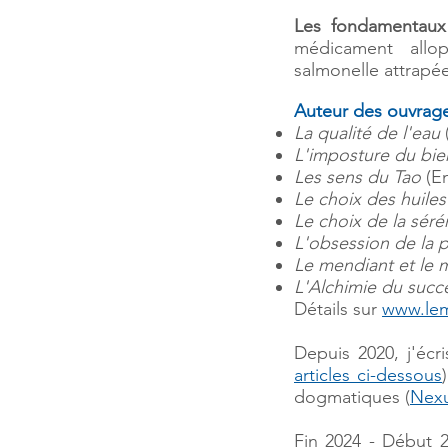
Les fondamentaux
médicament allo
salmonelle attrapé
Auteur des ouvrage
La qualité de l'eau
L'imposture du bie
Les sens du Tao
(En
Le choix des huiles
Le choix de la séré
L'obsession de la 
Le mendiant et le mi
L'Alchimie d
u succ
Détails sur
www.lem
Depuis 2020, j'écr
articles ci-dessous
dogmatiques (
Nex
Fin 2024 - Début 