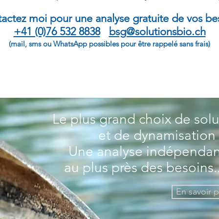
actez moi pour une analyse gratuite de vos be
+41 (0)76 532 8838
bsg@solutionsbio.ch
(mail, sms ou WhatsApp possibles pour être rappelé sans frais)
Le plus grand choix de solut
et de dynamisation 
Une analyse indépendan
au plus près des besoins.
En savoir p