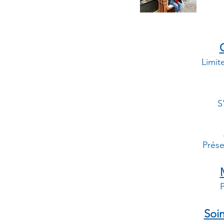
Limit
S
Prése
Soi