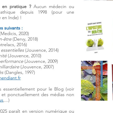
 en pratique ?
Aucun
médecin ou
pathique depuis 1998 (pour une
e en Inde)
!
s suivants :
(Medicis, 2020)
n-être
(Dervy, 2018)
trelacs, 2016)
 essentielles
(Jouvence, 2014)
nité
(Jouvence, 2010)
performance
(Jouvence, 2009)
lliardaire
(Jouvence, 2007)
ès
(Dangles, 1997)
endiant.fr
is essentiellement pour le Blog (voir
) et ponctuellement des médias non
us
,...)
2025 paraît en version numérique ou