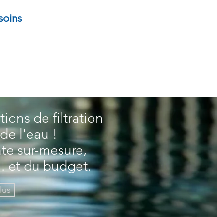
soins
ions de filtration
de l'eau !
te sur-mesure,
.. et du budget.
lus