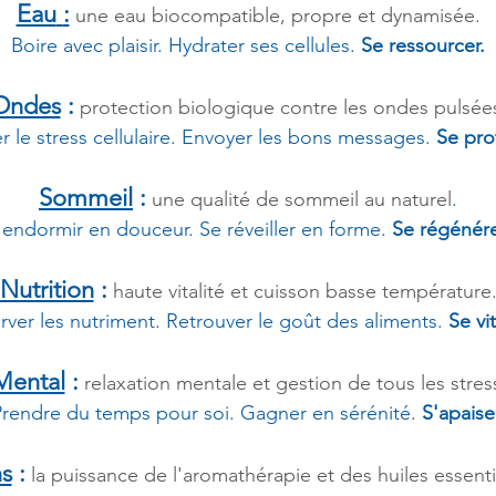
Eau
:
une eau biocompati
ble, propre
et dynamisée
.
Boire avec plaisir
. H
ydrater ses cellules.
Se ressourcer.
Ondes
:
protection biologique contre les
ondes
p
ulsée
er le stress cellulaire. Envoyer les bons messages.
Se pro
Sommeil
:
une qualité de sommeil au naturel
.
'endormir en douceur. Se réveiller en forme.
Se régénére
Nutrition
:
haute vitalité et cuisson basse tem
pérature
rver les nutriment.
Retrouver le goût des aliments.
Se vit
Mental
:
relaxat
ion mental
e et gest
io
n d
e tous les stres
Prendre du temps pour soi. Gagner en sérénité.
S'apaise
ns
:
la puissance d
e l'aromathérapie et d
es huiles
essenti