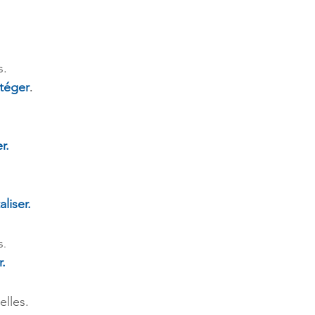
s
.
téger
.
r.
.
aliser.
s
.
r.
elles.