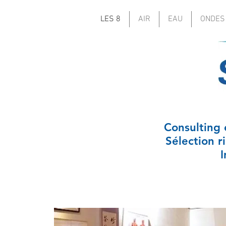
LES 8
AIR
EAU
ONDES
Consulting 
Sélection r
I