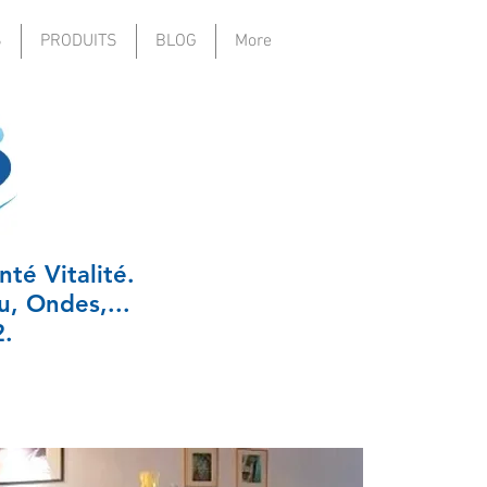
S
PRODUITS
BLOG
More
té Vitalité.
u, Ondes,...
2.