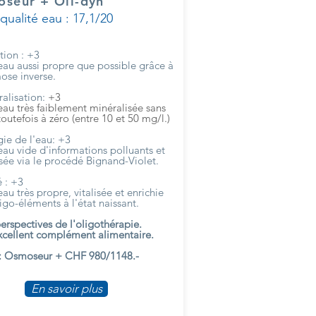
oseur
+ Oli-dyn
qualité eau : 17,1/20
tion : +3
eau aussi propre que possible grâce à
ose inverse.
alisation:
+3
au très faiblement minéralisée sans
toutefois à zéro (entre 10 et 50 mg/l.)
ie de l'eau: +3
au vide d'informations polluants et
isée via le procédé Bignand-Violet.
 : +3
au très propre, vitalisée et enrichie
igo-éléments à l'état naissant.
erspectives de l'oligothérapie.
xcellent complément alimentaire.
f : Osmoseur + CHF 980/1148.-
En savoir plus