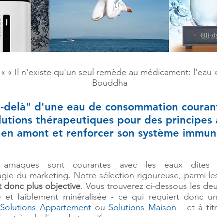
« « Il n'existe qu'un seul remède au médicament: l'eau 
Bouddha
u-delà" d'une eau de consommation courant
lutions thérapeutiques pour des principes a
 en amont et renforcer son système immuni
rnaques sont courantes av
ec les eaux dites "
agie du marketing. Notre sélection rigoureuse, parmi le
 donc plus objective
. Vous trouverez ci-dessous les de
 et faiblement minéralisée - ce qui requiert donc une
Solutions Appartement
ou
Solutions Maison
- et à ti