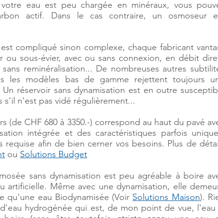
Si votre eau est peu chargée en minéraux, vous pouv
arbon actif. Dans le cas contraire, un osmoseur e
st compliqué sinon complexe, chaque fabricant vanta
 ou sous-évier, avec ou sans connexion, en débit dire
 sans reminéralisation... De nombreuses autres subtilit
is les modèles bas de gamme rejettent toujours u
 Un réservoir sans dynamisation est en outre susceptib
s'il n'est pas vidé régulièrement...
rs (de CHF 680 à 3350.-) correspond au haut du pavé av
tion intégrée et des caractéristiques parfois unique
s requise afin de bien cerner vos besoins. Plus de détai
nt
ou
Solutions Budget
osmosée sans dynamisation est peu agréable à boire av
u artificielle. Même avec une dynamisation, elle demeu
ée qu'une eau Biodynamisée (Voir
Solutions Maison
). Ri
 d'eau hydrogénée qui est, de mon point de vue, l'eau 