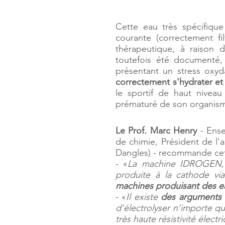
Cette eau très spécifiqu
courante (correctement fi
thérapeutique, à raison d
toutefois été documenté
présentant un stress oxyd
correctement s'hydrater et 
le sportif de haut niveau
prématuré de son organis
Le Prof. Marc Henry
- Ense
de chimie, Président de l'
Dangles) - recommande cet 
- «
La machine IDROGEN, de 
produite à la cathode via
machines produisant des ea
- «
Il existe
des arguments 
d’électrolyser n’importe q
très haute résistivité électr