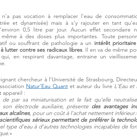
e n'a pas vocation à remplacer l'eau de consommati
ltrée et dynamisée) mais à s'y rajouter en tant qu'e
'environ 0,5 litre par jour. Aucun effet secondaire n
, même à des doses plus importantes. Toute person
atif ou souffrant de pathologie a un
intérêt prioritaire
à lutter contre ses radicaux libres
. Il en va de même po
 qui, en respirant davantage, entraine un vieillisseme
me.
ignant chercheur à l'Université de Strasbourg, Directeu
association
Natur'Eau Quant
et auteur du livre
L'Eau et
appareil :
par sa miniaturisation et le fait qu’elle neutralise l
 son électrode auxiliaire, présente
des avantages in
ux alcalines
, pour un coût à l’achat nettement inférieur
.
scientifiques sérieux permettant de préférer la techn
uel type d’eau à d’autres technologies incapables de f
ique
.»