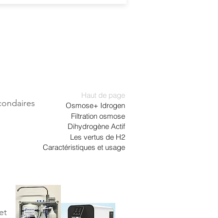
Haut de page
condaires
Osmose+ Idrogen
Filtration osmose
Dihydrogène Actif
Les vertus de H2
Caractéristiques et usage
et