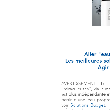
Aller "ea
Les meilleures so
Agir
AVERTISSEMENT:
Les a
"miraculeuses", via la m
est
plus in
dépendante et
partir d'une eau propre
voir
Solutions Budget
,