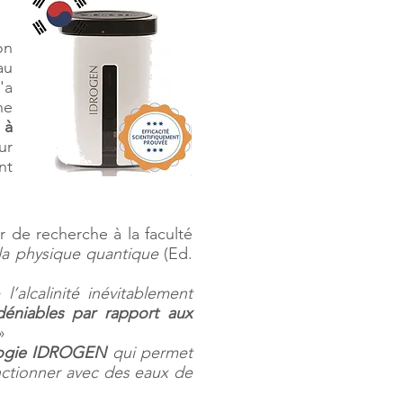
on
au
'a
ne
 à
ur
nt
r de recherche à la faculté
 la physique quantique
(Ed.
’alcalinité inévitablement
déniables par rapport aux
»
ologie IDROGEN
qui permet
onctionner avec des eaux de