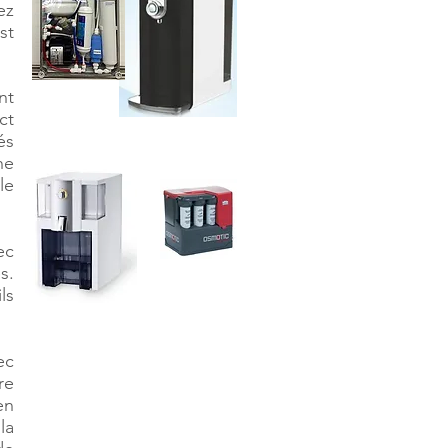
ez
st
nt
ct
és
ne
le
ec
s.
ls
ec
re
en
la