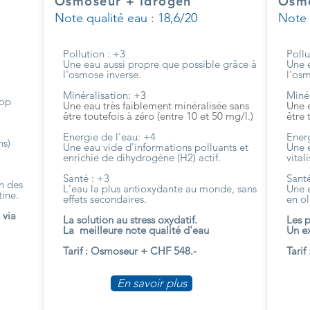
Osmoseur + Idrogen
Osm
Note qualité eau : 18,6/20
Note 
Pollution : +3
Pollu
Une eau aussi propre que possible grâce à
Une 
l'osmose inverse.
l'osm
Minéralisation:
+3
Minér
rop
Une eau très faiblement minéralisée sans
Une e
être toutefois à zéro (entre 10 et 50 mg/l.)
être 
Energie de l'eau: +4
Energ
ns)
Une eau vide d'informations polluants et
Une e
enrichie de dihydrogène (H2) actif.
vital
Santé : +3
Santé
in des
L'eau la plus antioxydante au monde, sans
Une e
tine.
effets secondaires.
en ol
 via
La solution au stress oxydatif.
Les p
La meilleure note qualité d'eau
Un e
Tarif : Osmoseur + CHF 548.-
Tari
En savoir plus