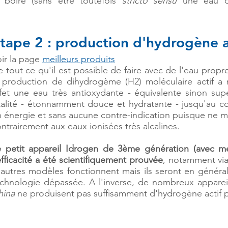
à boire (sans être toutefois
stricto sensu
une eau 
tape 2 : production d'hydrogène a
ir la page
meilleurs produits
 tout ce qu'il est possible de faire avec de l'eau propr
 production de dihydrogème (H2) moléculaire actif a 
fet une eau très antioxydante - équivalente sinon sup
talité - étonnamment douce et hydratante - jusqu'au co
 énergie et sans aucune contre-indication puisque ne mo
ntrairement aux eaux ionisées très alcalines.
e petit appareil Idrogen de 3ème génération (avec m
efficacité a été scientifiquement prouvée
, notamment via
autres modèles fonctionnent mais ils seront en général
echnologie dépassée. A l'inverse, de nombreux appar
hina
ne produisent pas suffisamment d'hydrogène actif