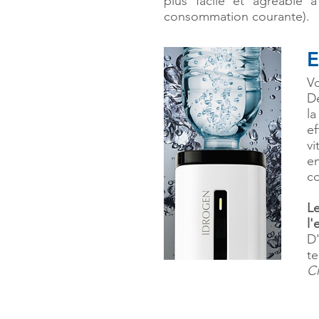
plus facile et agréable 
consommation courante).
E
Vo
De
la
ef
vi
en
co
L
l'
D'
t
C