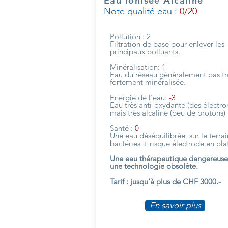
Eau Ionisée Alcaline
Note qualité eau :
0/20
Pollution : 2
Filtration de base pour enlever les
principaux polluants.
Minéralisation:
1
Eau du réseau généralement pas t
fortement minéralisée.
Energie de l'eau:
-3
Eau très anti-oxydante (des électro
mais très alcaline (peu de protons)
Santé :
0
Une eau déséquilibrée, sur le terra
bactéries + risque électrode en pla
Une eau thérapeutique dangereuse
une technologie obsolète.
Tarif : jusqu'à plus de CHF 3000.-
En savoir plus