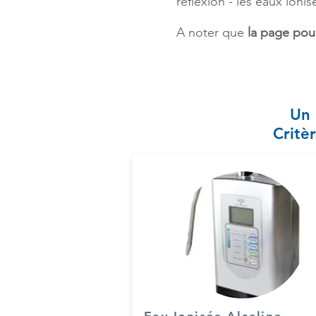
réflexion - les eau
x ionis
A noter que
la page pou
Un 
Critèr