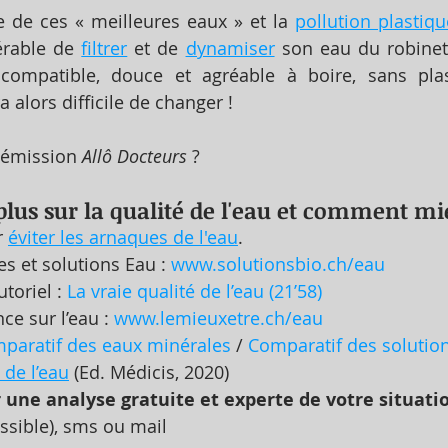
e de ces « meilleures eaux » et la 
pollution plastiqu
érable de 
filtrer
 et de 
dynamiser
 son eau du robinet
compatible, douce et agréable à boire, sans plas
a alors difficile de changer !
l'émission 
Allô Docteurs
 ?
plus sur la qualité de l'eau et comment mi
 
éviter les arnaques de l'eau
. 
s et solutions Eau : 
www.solutionsbio.ch/eau
toriel : 
La vraie qualité de l’eau (21’58)
ce sur l’eau : 
www.lemieuxetre.ch/eau
paratif des eaux minérales
 / 
Comparatif des solutio
 de l’eau
 (Ed. Médicis, 2020)
une analyse gratuite et experte de votre situatio
ssible), sms ou mail