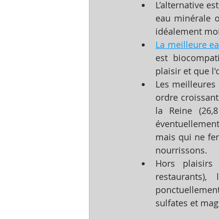
L’alternative es
eau minérale 
idéalement moin
La meilleure ea
est biocompati
plaisir et que 
Les meilleures 
ordre croissant
la Reine (26,
éventuellement 
mais qui ne fe
nourrissons.
Hors plaisir
restaurants)
ponctuellement
sulfates et ma