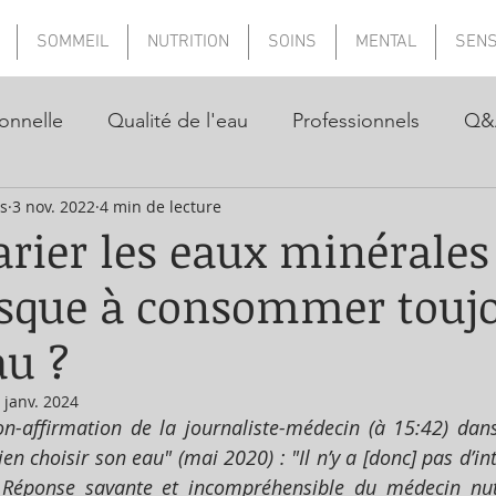
SOMMEIL
NUTRITION
SOINS
MENTAL
SEN
onnelle
Qualité de l'eau
Professionnels
Q&
ns
3 nov. 2022
4 min de lecture
arier les eaux minérales 
risque à consommer toujo
u ?
 janv. 2024
n-affirmation de la journaliste-médecin (à 15:42) dans 
en choisir son eau" (mai 2020) : "Il n’y a [donc] pas d’inté
 
Réponse savante et incompréhensible du médecin nutri