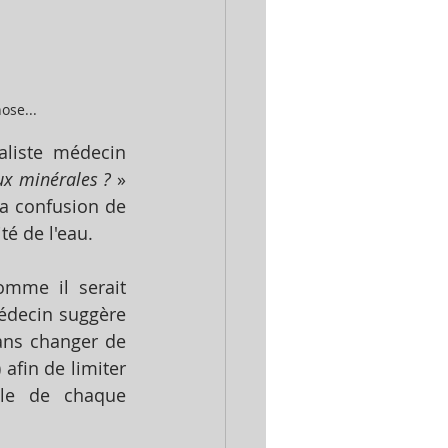
ose...
aliste médecin 
aux minérales ?
 »  
a confusion de 
té de l'eau. 
mme il serait 
édecin suggère 
ns changer de 
fin de limiter 
lle de chaque 