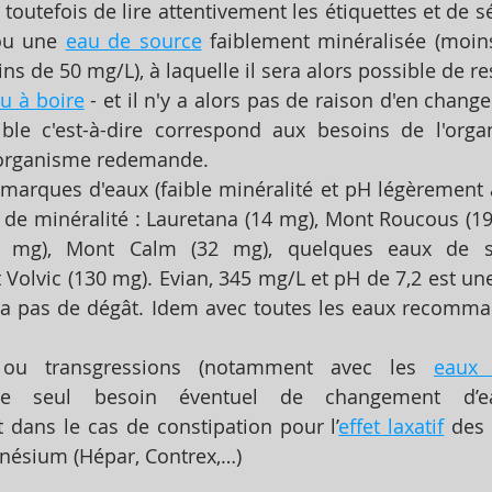
t toutefois de lire attentivement les étiquettes et de s
ou une 
eau de source
 faiblement minéralisée (moin
s de 50 mg/L), à laquelle il sera alors possible de res
u à boire
 - et il n'y a alors pas de raison d'en changer
ble c'est-à-dire correspond aux besoins de l'organ
l'organisme redemande.
marques d'eaux (faible minéralité et pH légèrement a
 de minéralité : Lauretana (14 mg), Mont Roucous (19
8 mg), Mont Calm (32 mg), quelques eaux de sou
Volvic (130 mg). Evian, 345 mg/L et pH de 7,2 est un
ra pas de dégât. Idem avec toutes les eaux recomma
s ou transgressions (notamment avec les 
eaux 
, le seul besoin éventuel de changement d’e
 dans le cas de constipation pour l’
effet laxatif
 des 
gnésium (Hépar, Contrex,…)