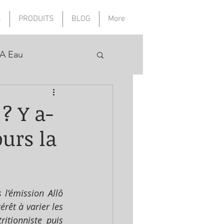
S
PRODUITS
BLOG
More
A Eau
? Y a-
urs la
l’émission Allô 
rêt à varier les 
tionniste puis 