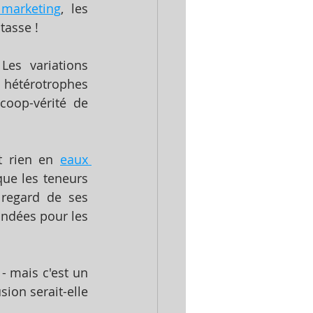
 marketing
, les 
asse ! 
es variations 
 hétérotrophes 
coop-vérité  de 
t rien en 
eaux 
que les teneurs 
regard de ses 
déclarations précédentes sur les eaux faiblement minéralisées recommandées pour les 
 mais c'est un 
sion serait-elle 