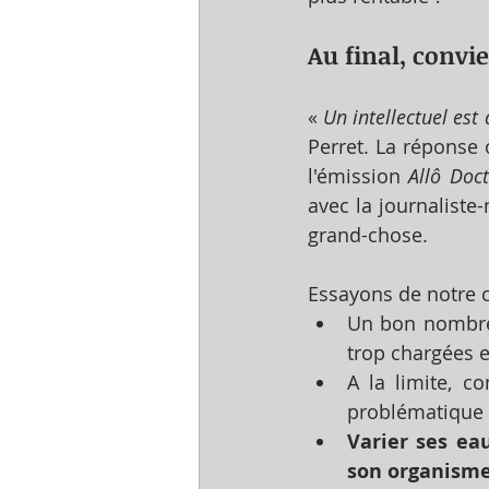
Au final, convi
« 
Un intellectuel est 
Perret. La réponse o
l'émission 
Allô Doc
avec la journaliste-
grand-chose.
Essayons de notre c
Un bon nombre
trop chargées 
A la limite, 
problématique 
Varier ses ea
son organism