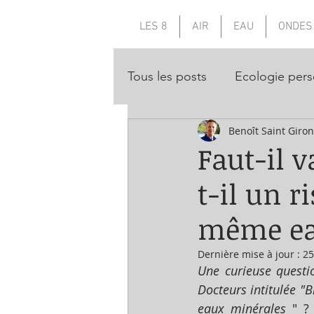
LES 8
AIR
EAU
ONDES
Tous les posts
Ecologie pers
Benoît Saint Giro
Faut-il v
t-il un 
même ea
Dernière mise à jour :
25
Une curieuse questio
Docteurs intitulée "Bi
eaux minérales 
" ?