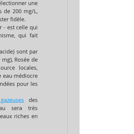
électionner une 
s de 200 mg/L, 
ter fidèle.
 - est celle qui 
isme, qui fait 
cide) sont par 
 mg), Rosée de 
rce locales, 
e eau médiocre 
ndées pour les 
gazeuses
 des 
au sera très 
eaux riches en 