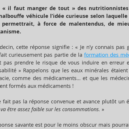
 « il faut manger de tout » des nutritionnistes
malbouffe véhicule l’idée curieuse selon laquelle 
 permettrait, à force de malentendus, de mieux
ganisme.
in, cette réponse signifie : « Je n’y connais pas g
 fait curieusement pas partie de la 
formation des mé
t pas prendre le risque de vous induire en erreur e
abilité » Rappelons que les eaux minérales étaient
cie, comme des médicaments… et que les médecin
ent formés aux médicaments !
 fait pas la réponse convenue et avance plutôt un é
 va être assez faible sur les consommations.
 » 
ponse savante est pour le moins obscur mais pourrait