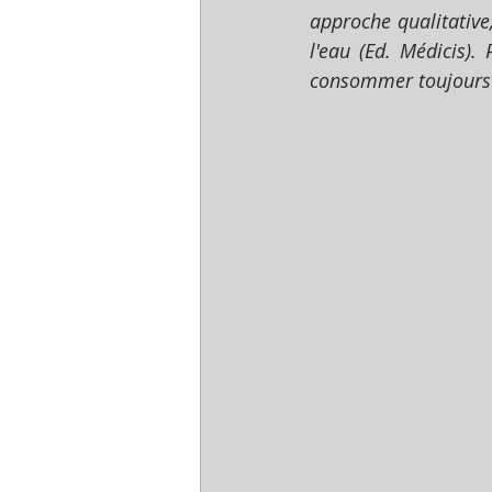
approche qualitative
l'eau (Ed. Médicis).
consommer toujours l