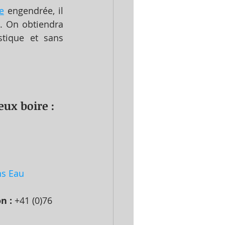
e
 engendrée, il 
. On obtiendra 
tique et sans 
eux boire :
ns Eau
n :
 +41 (0)76 