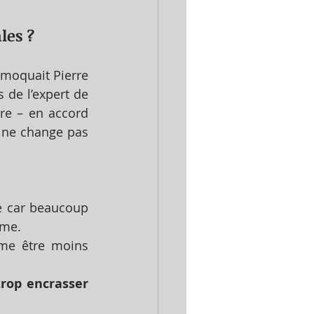
les ?
 moquait Pierre 
 de l’expert de 
re – en accord 
a ne change pas 
 car beaucoup 
sme.
me être moins 
rop encrasser 