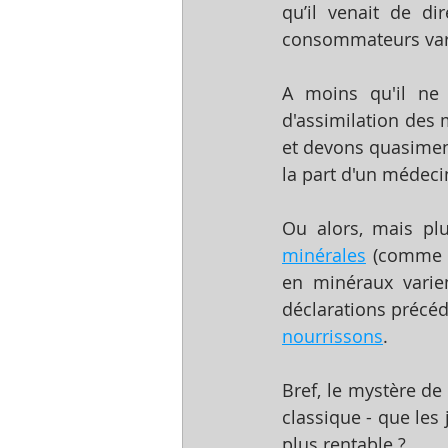
qu’il venait de di
consommateurs vari
A moins qu'il ne 
d'assimilation des
et devons quasiment
la part d'un médecin
Ou alors, mais pl
minérales
 (comme 
en minéraux varie
nourrissons
. 
Bref, le mystère de
classique - que les j
plus rentable ?