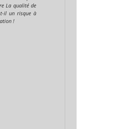
e La qualité de 
-il un risque à 
ation !