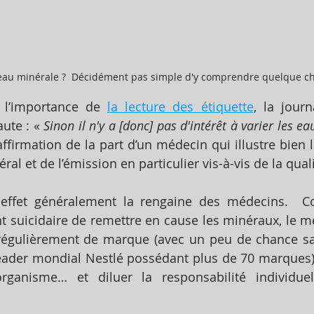
 eau minérale ?  Décidément pas simple d'y comprendre quelque ch
 l’importance de 
la lecture des étiquette
, la journ
ute : « 
Sinon il n'y a [donc] pas d'intérêt à varier les e
ffirmation de la part d’un médecin qui illustre bien l
al et de l’émission en particulier vis-à-vis de la quali
 effet généralement la rengaine des médecins.  Co
 suicidaire de remettre en cause les minéraux, le m
régulièrement de marque (avec un peu de chance sa
leader mondial Nestlé possédant plus de 70 marques) a
’organisme… et diluer la responsabilité individue