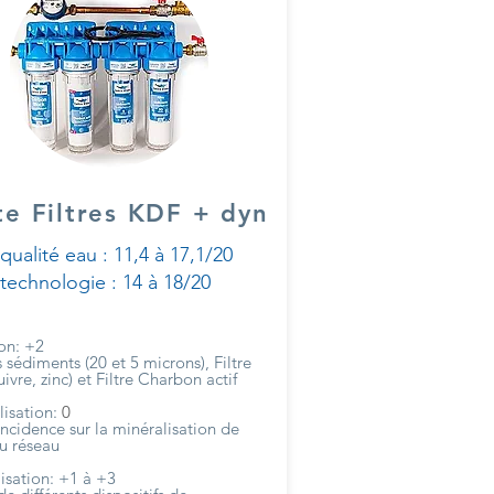
te Filtres KDF + dyn
qualité eau : 11,4 à 17,1/20
technologie : 14 à 18/20
ion: +2
es sédiments (20 et 5 microns), Filtre
ivre, zinc) et Filtre Charbon actif
isation:
0
incidence sur la minéralisation de
du réseau
sation: +1 à +3