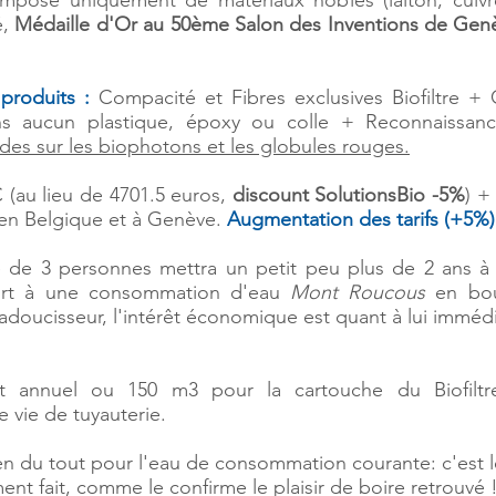
mposé uniquement de matériaux nobles (laiton, cuivre
é,
Médaille d'Or au 50ème Salon des Inventions de Gen
produits :
Compacité et Fibres exclusives Biofiltre 
ans
aucun plastique, époxy ou colle + Reconnaissance 
udes sur les biophotons et les globules rouges.
 (au lieu de 4701.5 euros,
discount SolutionsBio
-5%
) +
k en Belgique et à Genève.
Augmentation des tarifs (+5%)
 de 3 personnes mettra un petit peu plus de 2 ans à am
ort à une consommation d'eau
Mont Roucous
en bout
 adoucisseur, l'intérêt économique est quant à lui immédiat
annuel ou 150 m3 pour la cartouche du Biofiltre
 vie de tuyauterie.
n du tout pour l'eau de consommation courante: c'est le 
ment fait, comme le confirme le plaisir de boire retrouvé 