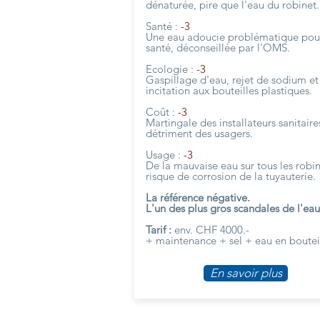
dénaturée, pire que l'eau du robinet.
Santé :
-3
Une eau adoucie problématique pour
santé, déconseillée par l'OMS.
Ecologie :
-3
Gaspillage d'eau, rejet de sodium et
incitation aux bouteilles plastiques.
Coût :
-3
Martingale des installateurs sanitaires
détriment des usagers.
Usage :
-3
De la mauvaise eau sur tous les robi
risque de corrosion de la tuyauterie.
La référence négative.
L'un des plus gros scandales de l'eau
Tarif :
env. CHF 4000.-
+ maintenance + sel + eau en boutei
En savoir plus