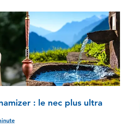
namizer : le nec plus ultra
minute