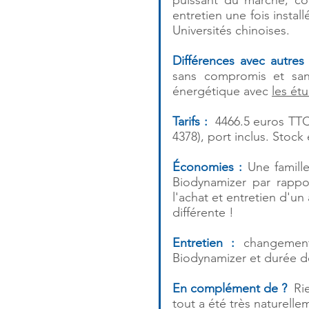
puissant du marché, co
entretien une fois install
Universités chinoises.
Différences avec autres 
sans compromis et s
énergétique avec
les ét
Tarifs :
4466.5 euros TTC
4378), port inclus. Stoc
Économies :
Une famille
Biodynamizer par rapp
l'achat et entretien d'un
différente !
Entretien :
changement 
Biodynamizer et durée de
En complément de ?
Rie
tout a été très naturelle