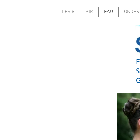
LES 8
AIR
EAU
ONDES
F
S
G