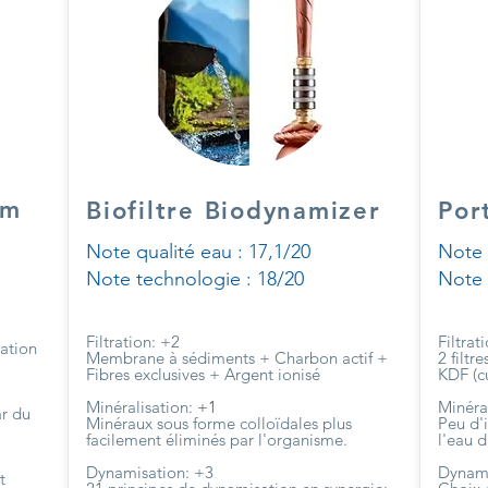
um
Biofiltre Biodynamizer
Por
Note qualité eau : 17,1/20
Note 
Note technologie : 18/20
Note 
Filtration: +2
Filtrat
ration
Membrane à sédiments + Charbon actif +
2 filtr
Fibres exclusives + Argent ionisé
KDF (cu
Minéralisation:
+1
Minéral
r du
Minéraux sous forme colloïdales plus
Peu d'
facilement éliminés par l'organisme.
l'eau 
Dynamisation: +3
Dynami
t