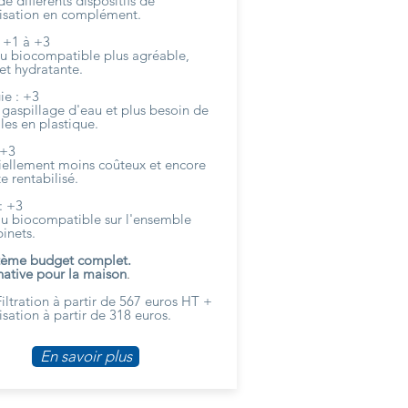
e différents dispositifs de
sation en complément.
: +1 à +3
u biocompatible plus agréable,
et hydratante.
ie : +3
 gaspillage d'eau et plus besoin de
les en plastique.
 +3
iellement moins coûteux et encore
te rentabilisé.
: +3
au biocompatible sur l'ensemble
inets.
tème budget complet.
rnative pour la maison
.
iltration
à partir de 567 euros HT +
sation à partir de 318 euros.
En savoir plus