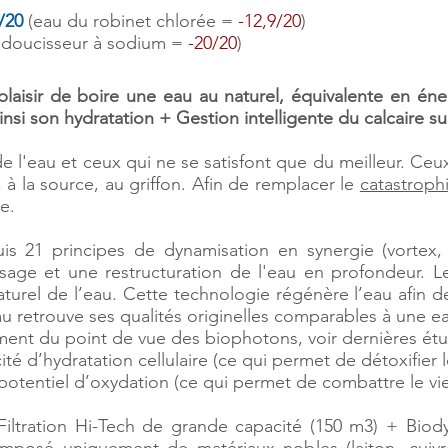
/20
(eau du robinet chlorée =
-12,9/20
)
adoucisseur à sodium =
-20/20
)
laisir de boire une eau au naturel, équivalente en én
nsi son hydratation + Gestion intelligente du calcaire s
de l'eau et ceux qui ne se satisfont que du meilleur. Ceu
 la source, au griffon. Afin de remplacer le
catastroph
e.
uis 21 principes de dynamisation en synergie (vortex
ssage et une restructuration de l'eau en profondeur. L
turel de l’eau. Cette technologie régénère l’eau afin 
’eau retrouve ses qualités originelles comparables à une 
ent du point de vue des biophotons, voir dernières ét
é d’hydratation cellulaire (ce qui permet de détoxifier l
tentiel d’oxydation (ce qui permet de combattre le vieil
Filtration Hi-Tech de grande capacité (150 m3) + Biod