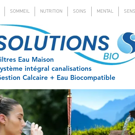
SOMMEIL
NUTRITION
SOINS
MENTAL
SEN
iltres Eau Maison
ystème intégral canalisations
estion Calcaire + Eau Biocompatible