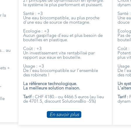
21 principes de dynamisation en synergie:
Choix d
le système le plus performant et puissant.
dynami
Santé : +3
Santé 
 la
Une eau biocompatible, au plus proche
Une ea
d'une eau de source de montagne.
douce 
Ecologie : +3
Ecolog
Aucun gaspillage d'eau et plus besoin de
Pas de
bouteilles en plastique.
bouteil
Coût : +3
Coût :
... au
Un investissement vite rentabilisé par
Potent
rapport aux eaux en bouteille.
plus vi
Usage : +3
Usage 
nets +
De l'eau biocompatible sur l'ensemble
De l'e
des robinets !
des rob
La référence technologique.
Un sys
.
La meilleure solution maison.
L'alte
Tarif :
CHF 4180.- ou 4466.5 euros (au lieu
Tarif :
F
lle
de 4701.5, discount SolutionsBio -5%)
dynami
En savoir plus