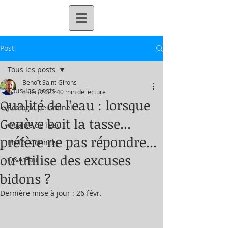
Post
Tous les posts
Benoît Saint Girons
Tous les posts
8 déc. 2023
40 min de lecture
Qualité de l’eau : lorsque
Ecologie personnelle
Genève boit la tasse...
Qualité de l'eau
préfère ne pas répondre...
Professionnels
ou utilise des excuses
Q&A Eau
bidons ?
Dernière mise à jour :
26 févr.