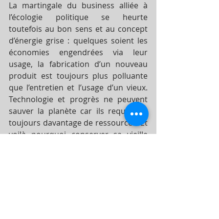
La martingale du business alliée à 
l’écologie politique se heurte 
toutefois au bon sens et au concept 
d’énergie grise : quelques soient les 
économies engendrées via leur 
usage, la fabrication d’un nouveau 
produit est toujours plus polluante 
que l’entretien et l’usage d’un vieux. 
Technologie et progrès ne peuvent 
sauver la planète car ils requièrent 
toujours davantage de ressources. Et 
voilà pourquoi conserver sa vieille 
voiture Diesel est toujours beaucoup 
plus écologique que d’acheter la 
dernière voiture électrique. « 
On est 
riche de ce qu’on ne possède pas
 » disait 
Gandhi mais on est surtout propre 
de ce qu’on ne fabrique pas !