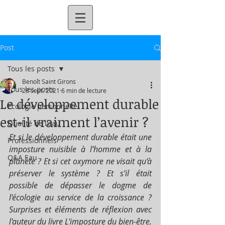
Post
Tous les posts
Benoît Saint Girons
Tous les posts
28 sept. 2021
6 min de lecture
Le développement durable
Ecologie personnelle
est-il vraiment l’avenir ?
Qualité de l'eau
Et si le développement durable était une 
Professionnels
imposture nuisible à l’homme et à la 
Q&A Eau
planète ? Et si cet oxymore ne visait qu’à 
préserver le système ? Et s’il était 
possible de dépasser le dogme de 
l’écologie au service de la croissance ? 
Surprises et éléments de réflexion avec 
l'auteur du livre L'imposture du bien-être. 