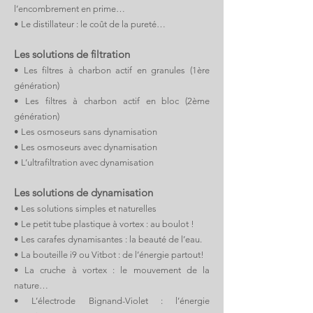
l’encombrement en prime…
• Le distillateur : le coût de la pureté…
Les solutions de filtration
• Les filtres à charbon actif en granules (1ère
génération)
• Les filtres à charbon actif en bloc (2ème
génération)
• Les osmoseurs sans dynamisation
• Les osmoseurs avec dynamisation
• L’ultrafiltration avec dynamisation
Les solutions de dynamisation
• Les solutions simples et naturelles
• Le petit tube plastique à vortex : au boulot !
• Les carafes dynamisantes : la beauté de l’eau.
• La bouteille i9 ou Vitbot : de l’énergie partout
!
• La cruche à vortex : le mouvement de la
nature…
• L’électrode Bignand-Violet : l’énergie