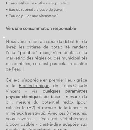
• Eau distillée : le mythe de la pureté…
•
Eau du robinet
: la base de travail !
• Eau de pluie : une alternative ?
Vers une consommation responsable
Nous voici rendu au cœur du débat (et du
livre): les critères de potabilité rendent
l'eau "potable" mais, n'en déplaise au
marketing des régies ou des municipalités
occidentales, ce n'est pas cela la qualité
de l'eau !
Celle-ci s'apprécie en premier lieu - grâce
à la
Bioélectronique
de Louis-Claude
Vincent - via
quelques paramètres
physico-chimiques de base
: mesure du
pH, mesure du potentiel redox (pour
calculer le rH2) et mesure de la teneur en
minéraux (résistivité). Avec ces 3 mesures,
nous savons si l'eau est véritablement
biocompatible - c'est-à-dire adaptée aux
besoins de l'organisme - ou non.