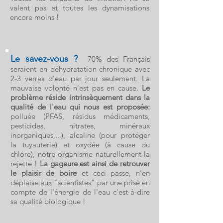
valent pas et toutes les dynamisations
encore moins !
Le savez-vou
s ?
70% des Français
seraient en déhydratation chronique avec
2-3 verres d'eau par jour seulement. La
mauvaise volonté n'est pas en cause.
Le
problème réside intrinsèquement dans la
qualité de l'eau qui nous est proposée:
polluée (PFAS, résidus médicaments,
pesticides, nitrates, minéraux
inorganiques,...), alcaline (pour protéger
la tuyauteri
e) et oxydée (à cause du
chlore), notr
e organisme naturellement la
rejette !
La gageure est ainsi de retrouver
le
plaisir de boire
et ceci passe, n'en
déplaise aux "scientistes" par une prise en
compte de l'énergie de l'eau c'est-à-dire
sa qualité biologique !