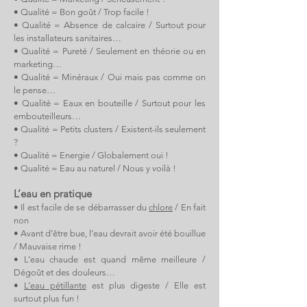
• Qualité = Bon goût / Trop facile !
• Qualité = Absence de calcaire / Surtout pour
les installateurs sanitaires…
• Qualité = Pureté / Seulement en théorie ou en
marketing…
• Qualité = Minéraux / Oui mais pas comme on
le pense…
• Qualité = Eaux en bouteille / Surtout pour les
embouteilleurs…
• Qualité = Petits clusters / Existent-ils seulement
?
• Qualité = Energie / Globalement oui !
• Qualité = Eau au naturel / Nous y voilà !
L’eau en pratique
• Il est facile de se débarrasser du
chlore
/ En fait
non
• Avant d’être bue, l’eau devrait avoir été bouillue
/ Mauvaise rime !
• L’eau chaude est quand même meilleure /
Dégoût et des douleurs…
•
L’eau pétillante
est plus digeste / Elle est
surtout plus fun !