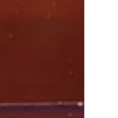
administratif majeur ? Jugez par vous-même avec
la retranscription des différents échanges de
l'expert pratique de l’eau genevois Be