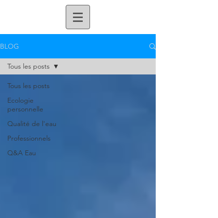
BLOG
Tous les posts
Tous les posts
Ecologie
personnelle
Qualité de l'eau
Professionnels
Q&A Eau