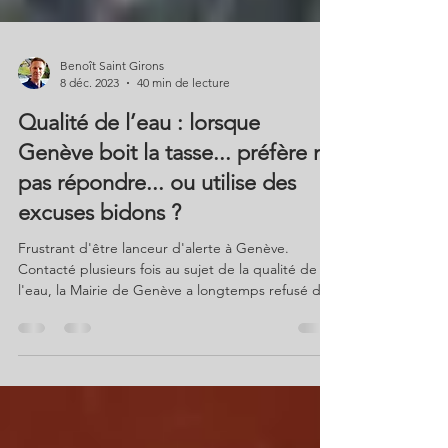
Benoît Saint Girons
8 déc. 2023
40 min de lecture
Qualité de l’eau : lorsque
Genève boit la tasse... préfère ne
pas répondre... ou utilise des
excuses bidons ?
Frustrant d'être lanceur d'alerte à Genève.
Contacté plusieurs fois au sujet de la qualité de
l'eau, la Mairie de Genève a longtemps refusé de
répondre… Fin 2025, le Service de
l’aménagement, du génie civil et de la mobilité
(AGCM) et la Magistrate membre des Verts
prétextent de normes suisses probablement
bidons pour refuser d’avancer. Scandale