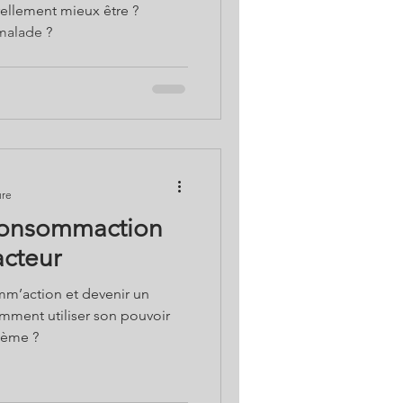
rellement mieux être ?
malade ?
ure
 consommaction
cteur
m’action et devenir un
tème ?