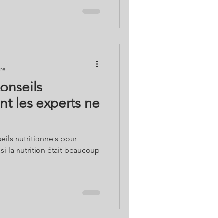
ure
conseils
nt les experts ne
eils nutritionnels pour
t si la nutrition était beaucoup