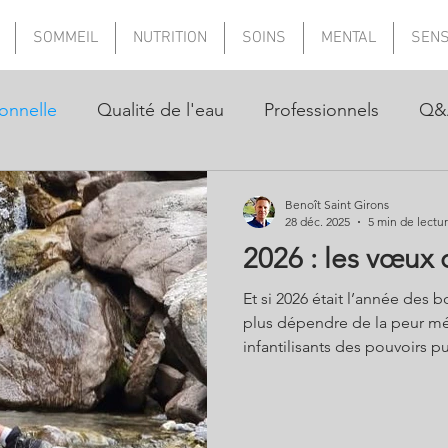
SOMMEIL
NUTRITION
SOINS
MENTAL
SEN
onnelle
Qualité de l'eau
Professionnels
Q&
Benoît Saint Girons
28 déc. 2025
5 min de lectu
2026 : les vœux 
Et si 2026 était l’année des 
plus dépendre de la peur m
infantilisants des pouvoirs p
vis de son hydratation, de sa s
nous reprenions enfin le co
Et si nous nous reconnections 
recherche du merveilleux? D