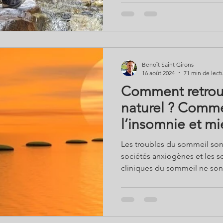
réjouissantes avec l’auteur B
solutions Bio. Meilleurs vœux
Benoît Saint Girons
16 août 2024
71 min de lect
Comment retrou
naturel ? Comment dépasser
l’insomnie et mi
Les troubles du sommeil son
sociétés anxiogènes et les 
cliniques du sommeil ne son
pour un sommeil de qualité. 
les fondamentaux ? Et si, au l
sommeil était enfin respecté
Benoît Saint Girons de Soluti