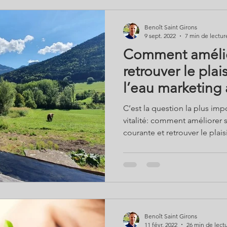
pour dépasser l’insomnie et 
dans le respect de son écol
Benoît Saint Girons
9 sept. 2022
7 min de lectur
Comment amélio
retrouver le plai
l’eau marketing 
biocompatible
C’est la question la plus impo
vitalité: comment améliore
courante et retrouver le plais
publics encensent l’eau du ro
sans plastique… Les médecins
minérales… Qui croire ? Et si
réponse de bon sens ? Révéla
écologiques sans plastique e
eau pratique Benoît Saint Gi
Benoît Saint Girons
11 févr. 2022
26 min de lect