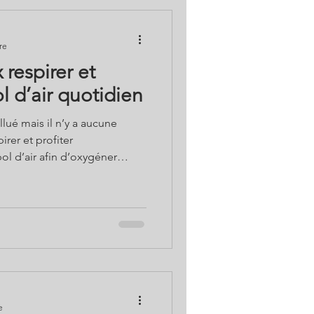
re
espirer et
l d’air quotidien
lué mais il n’y a aucune
rer et profiter
l d’air afin d’oxygéner
 retrouver une meilleure santé
irer… Solutions Bio de
 également les aides
 son air ou accéder à la
llulaire Bol d’Air ou Airn
e