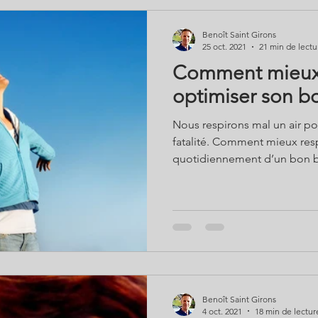
Benoît Saint Girons
25 oct. 2021
21 min de lectu
Comment mieux r
optimiser son bo
Nous respirons mal un air pol
fatalité. Comment mieux respi
quotidiennement d’un bon bo
correctement ses cellules et
et vitalité ? Se débarrasser des polluants d’intérieur, aérer
ses pièces, apprendre à resp
Benoît Saint Girons présente
technologiques pour purifier
puissance de l’oxygénation ce
Benoît Saint Girons
4 oct. 2021
18 min de lectur