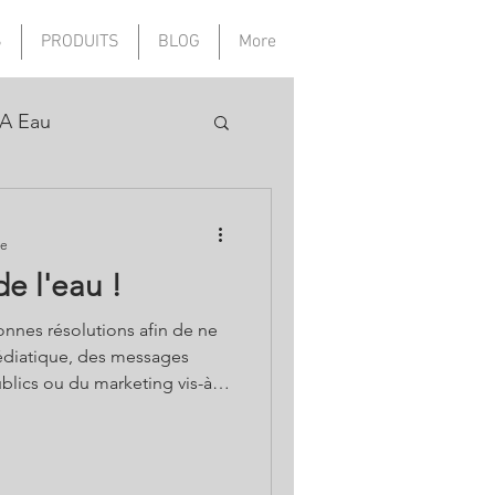
S
PRODUITS
BLOG
More
A Eau
re
de l'eau !
bonnes résolutions afin de ne
édiatique, des messages
ublics ou du marketing vis-à-
anté, de sa vitalité? Et si
ntrôle de nos fondamentaux?
à l’autre grâce à l'eau, à la
es perspectives un peu plus