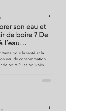
retrouver un sommeil naturel,
ogie
e
rer son eau et
sir de boire ? De
à l’eau
…
rtante pour la santé et la
r son eau de consommation
ir de boire ? Les pouvoirs
binet... Les écologistes celle
 disent de varier les eaux
 l'eau biocompatible était la
tions et solutions
t sans risques avec l’expert
rons de
ure