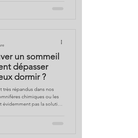
enoît Saint Girons de
 à t
ure
ver un sommeil
eux dormir ?
t très répandus dans nos
somnifères chimiques ou les
t évidemment pas la solution
Et si nous respections plutôt
ieu d’être contrôlé, le
 ? Un dossier exhaustif de
ons Bio avec toutes les pistes