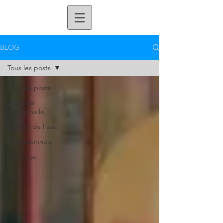
BLOG
Tous les posts
Tous les posts
Ecologie
personnelle
Qualité de l'eau
Professionnels
Q&A Eau