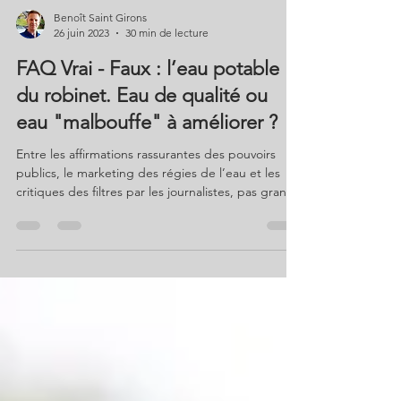
Benoît Saint Girons
26 juin 2023
30 min de lecture
FAQ Vrai - Faux : l’eau potable
du robinet. Eau de qualité ou
eau "malbouffe" à améliorer ?
Entre les affirmations rassurantes des pouvoirs
publics, le marketing des régies de l’eau et les
critiques des filtres par les journalistes, pas grand
monde n’ose questionner l’eau du robinet. La
confusion domine et les citoyens boivent le plus
souvent la tasse via une déshydratation chronique.
Qui réussit à boire avec plaisir 1,5 litre d'eau plate
et tempérée par jour ? FAQ Vrai – Faux consacré à
l’eau potable du robinet avec Benoît Saint Girons,
auteur du livre La qualité d