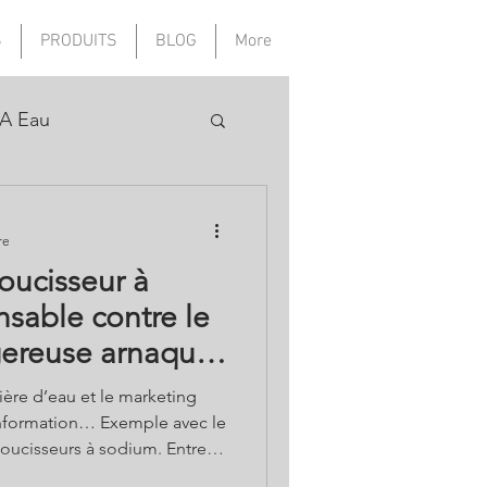
S
PRODUITS
BLOG
More
A Eau
re
doucisseur à
nsable contre le
gereuse arnaque
ère d’eau et le marketing
nformation… Exemple avec le
isseurs à sodium. Entre
ts – relayées par des