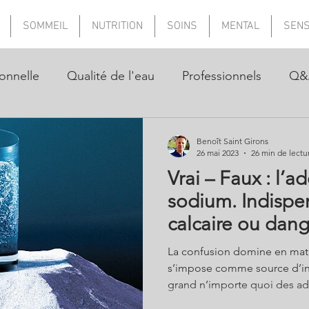
SOMMEIL
NUTRITION
SOINS
MENTAL
SEN
onnelle
Qualité de l'eau
Professionnels
Q&
Benoît Saint Girons
26 mai 2023
26 min de lectu
Vrai – Faux : l’a
sodium. Indispe
calcaire ou dan
?
La confusion domine en mati
s’impose comme source d’i
grand n’importe quoi des adouc
les affirmations des fabrican