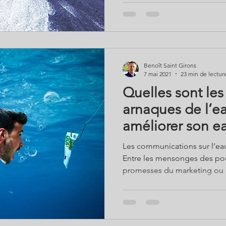
plombiers pour lesquels l’ad
économique – et le laisser-al
grand monde ne s’y retrouve 
souvent la tasse. FAQ Vrai f
avec l’expert eau Benoît Sain
Benoît Saint Girons
7 mai 2021
23 min de lectur
Quelles sont les
arnaques de l’
améliorer son ea
avoir?
Les communications sur l’eau
Entre les mensonges des pouv
promesses du marketing ou 
influenceurs sous conflit d'
son eau sans se faire avoir 
fabricants de filtres en passa
quelles sont les plus grande