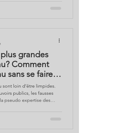
oucisseur est une martingale
ler des pouvoirs publics, pas
et les propriétaires boivent
aux consacré aux adoucisseurs
t Girons
e
 plus grandes
eau? Comment
u sans se faire
 sont loin d’être limpides.
oirs publics, les fausses
la pseudo expertise des
intérêt, comment améliorer
? Des embouteilleurs aux
nt par les adoucisseurs,
s arnaques et tromperies de