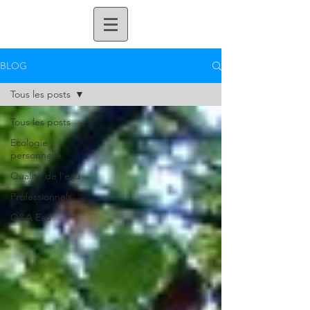
BLOG
Tous les posts
Tous les posts
Ecologie
personnelle
Qualité de l'eau
Professionnels
Q&A Eau