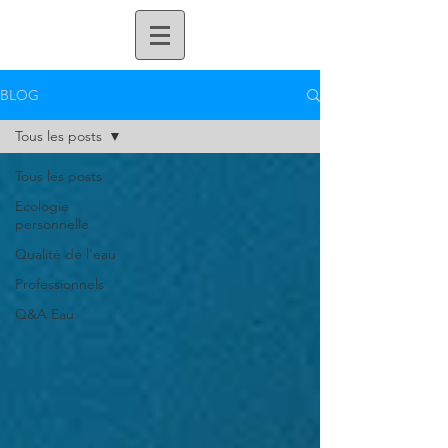
BLOG
Tous les posts
Tous les posts
Ecologie
personnelle
Qualité de l'eau
Professionnels
Q&A Eau