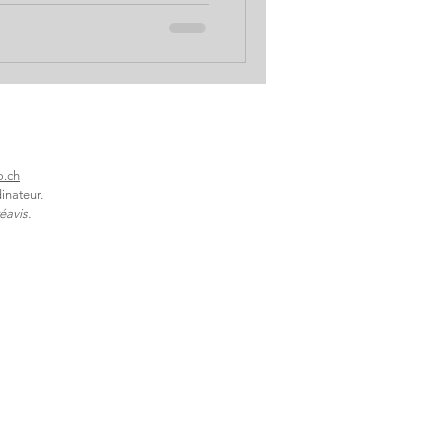
? Des embouteilleurs aux
nt par les adoucisseurs,
s arnaques et tromperies de
er le plaisir de boire avec
de Solutions B
o.ch
inateur.
éavis.