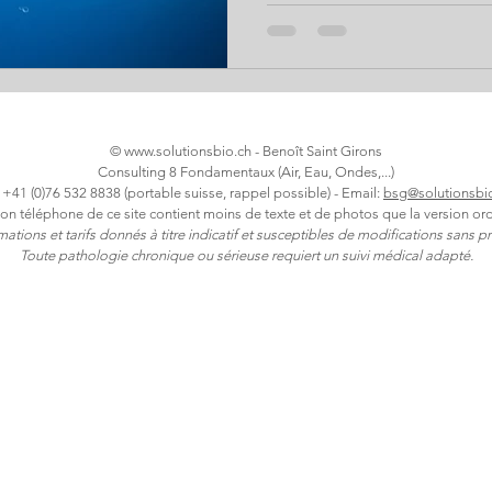
son eau sans se faire avoir 
fabricants de filtres en passa
quelles sont les plus grande
l’eau ? Solutions pour retrouv
l’auteur Benoît Saint Girons 
©
www.solutionsbio.ch
- Benoît Saint Girons
Consulting 8 Fondamentaux (Air, Eau, Ondes,...)
: +41 (0)76 532 8838 (portable suisse, rappel possible) - Email:
bsg@solutionsbi
ion téléphone de ce site contient moins de texte et de photos que la version ord
rmations et tarifs donnés à titre indicatif et susceptibles de modifications sans pr
Toute pathologie chronique ou sérieuse requiert un suivi médical adapté.