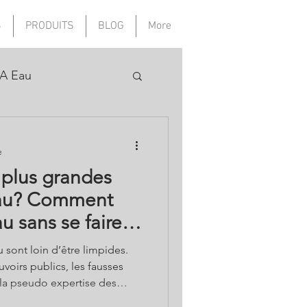
S
PRODUITS
BLOG
More
A Eau
e
 plus grandes
eau? Comment
u sans se faire
 sont loin d’être limpides.
oirs publics, les fausses
la pseudo expertise des
intérêt, comment améliorer