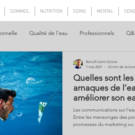
SOMMEIL
NUTRITION
SOINS
MENTAL
SEN
onnelle
Qualité de l'eau
Professionnels
Q&
Benoît Saint Girons
7 mai 2021
23 min de lectur
Quelles sont les
arnaques de l’
améliorer son ea
avoir?
Les communications sur l’eau
Entre les mensonges des pouv
promesses du marketing ou 
influenceurs sous conflit d'