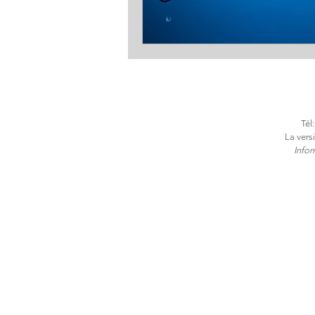
Tél
La vers
​Info