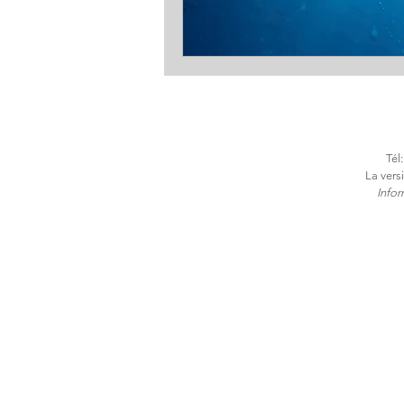
Tél
La vers
​Info