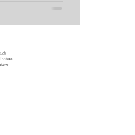
nette différence Avant-Après
nt redonner de l'énergie à
plaisir de boire, sans
flexions et solutions avec
 l'ea
o.ch
inateur.
éavis.