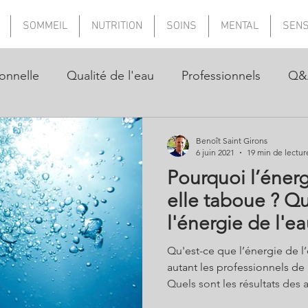
SOMMEIL
NUTRITION
SOINS
MENTAL
SEN
onnelle
Qualité de l'eau
Professionnels
Q&
Benoît Saint Girons
6 juin 2021
19 min de lectur
Pourquoi l’énerg
elle taboue ? Qu'est-ce que
l'énergie de l'ea
Qu'est-ce que l’énergie de l
autant les professionnels de 
Quels sont les résultats des 
électrons ou encore des bi