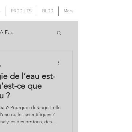
S
PRODUITS
BLOG
More
A Eau
e
ie de l’eau est-
u ?
’eau? Pourquoi dérange-t-elle
l’eau ou les scientifiques ?
analyses des protons, des
ophotons ? Comment nier les