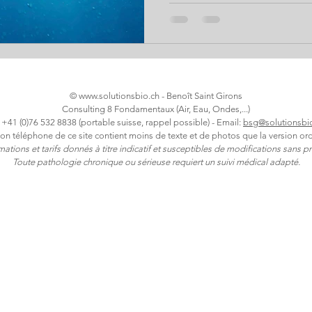
mesures scientifiques ou la 
ressentie en bouche? Comme
son eau et retrouver ainsi le 
plastique et sans risques? Ré
l'auteur du livre La Qualité de
©
www.solutionsbio.ch
- Benoît Saint Girons
Consulting 8 Fondamentaux (Air, Eau, Ondes,...)
: +41 (0)76 532 8838 (portable suisse, rappel possible) - Email:
bsg@solutionsbi
ion téléphone de ce site contient moins de texte et de photos que la version ord
rmations et tarifs donnés à titre indicatif et susceptibles de modifications sans pr
Toute pathologie chronique ou sérieuse requiert un suivi médical adapté.