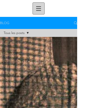
BLOG
Tous les posts
Tous les posts
Ecologie
personnelle
Qualité de l'eau
Professionnels
Q&A Eau