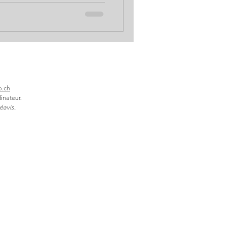
’eau pure ? Une eau
bien une eau très faiblement
 solutions écologiques pour
une eau au naturel, sans
vre La Q
o.ch
inateur.
éavis.