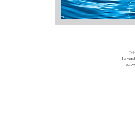
Tél
La vers
​Info