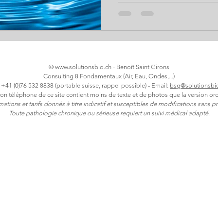
problématique. Et qu’est-ce que l
sans polluants chimiques ou 
minéralisée ? Révélations et
retrouver le plaisir de boire 
plastique, avec l’auteur du li
©
www.solutionsbio.ch
- Benoît Saint Girons
Consulting 8 Fondamentaux (Air, Eau, Ondes,...)
: +41 (0)76 532 8838 (portable suisse, rappel possible) - Email:
bsg@solutionsbi
ion téléphone de ce site contient moins de texte et de photos que la version ord
rmations et tarifs donnés à titre indicatif et susceptibles de modifications sans pr
Toute pathologie chronique ou sérieuse requiert un suivi médical adapté.