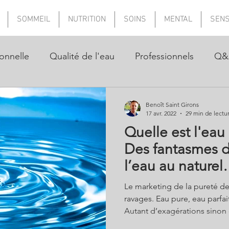
SOMMEIL
NUTRITION
SOINS
MENTAL
SEN
onnelle
Qualité de l'eau
Professionnels
Q&
Benoît Saint Girons
17 avr. 2022
29 min de lectu
Quelle est l'eau 
Des fantasmes d
l’eau au nature
Le marketing de la pureté de
ravages. Eau pure, eau parfa
Autant d’exagérations sino
Car l’eau pure H2O n’existe pa