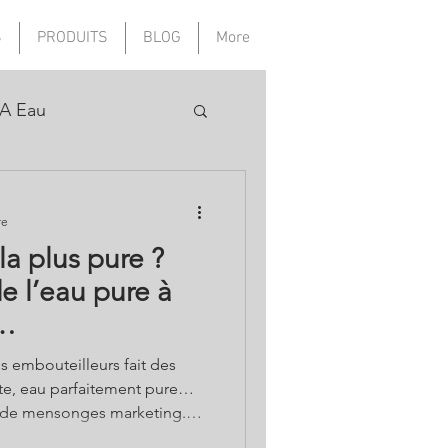
S
PRODUITS
BLOG
More
A Eau
re
la plus pure ?
e l’eau pure à
l…
s embouteilleurs fait des
ite, eau parfaitement pure…
n de mensonges marketing.
s et elle serait d’ailleurs