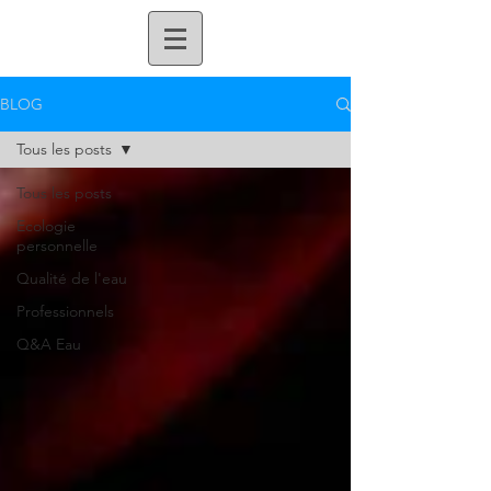
BLOG
Tous les posts
Tous les posts
Ecologie
personnelle
Qualité de l'eau
Professionnels
Q&A Eau