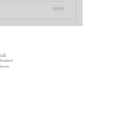
o.ch
inateur.
éavis.