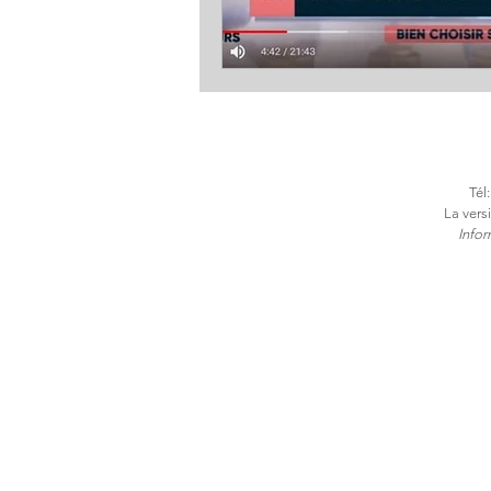
Tél
La vers
​Info