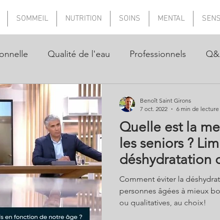
SOMMEIL
NUTRITION
SOINS
MENTAL
SEN
onnelle
Qualité de l'eau
Professionnels
Q&
Benoît Saint Girons
7 oct. 2022
6 min de lecture
Quelle est la me
les seniors ? Limi
déshydratation 
âgées...
Comment éviter la déshydrata
personnes âgées à mieux boi
ou qualitatives, au choix!