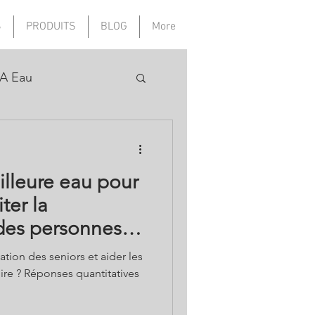
S
PRODUITS
BLOG
More
A Eau
illeure eau pour
ter la
des personnes
tion des seniors et aider les
re ? Réponses quantitatives