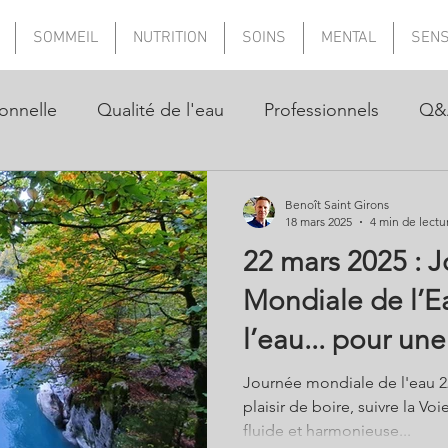
SOMMEIL
NUTRITION
SOINS
MENTAL
SEN
onnelle
Qualité de l'eau
Professionnels
Q&
Benoît Saint Girons
18 mars 2025
4 min de lectu
22 mars 2025 : 
Mondiale de l’E
l’eau... pour une
et harmonieuse
Journée mondiale de l'eau 2
plaisir de boire, suivre la Vo
fluide et harmonieuse...