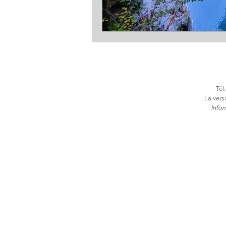
Tél
La vers
​Info