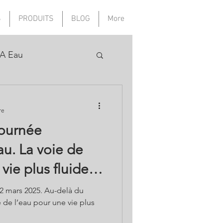
S
PRODUITS
BLOG
More
A Eau
re
Journée
au. La voie de
 vie plus fluide
!
2 mars 2025. Au-delà du
ie de l’eau pour une vie plus