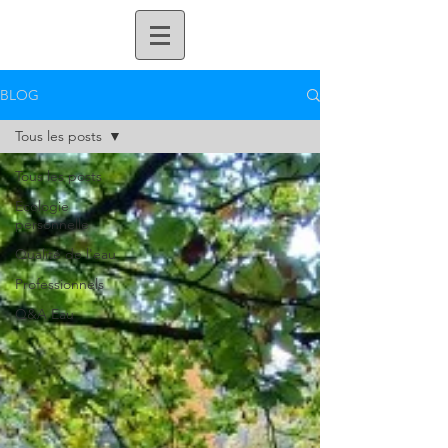
BLOG
Tous les posts
Tous les posts
Ecologie
personnelle
Qualité de l'eau
Professionnels
Q&A Eau