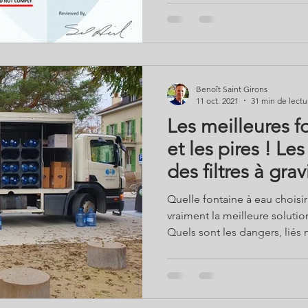
faire confiance à ceux qui ve
une autre marque? Les analys
fiables? La technologie est
autonomie? Le point avec l’e
Girons de Solutions Bio, aut
Benoît Saint Girons
11 oct. 2021
31 min de lectu
Les meilleures f
et les pires ! L
des filtres à grav
réservoirs et des
Quelle fontaine à eau choisir ?
vraiment la meilleure soluti
Quels sont les dangers, liés 
gros réservoirs ou à l’usage
est-il indispensable face au
analyses bidons ou aux infl
le plaisir de boire, sans risq