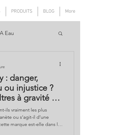
S
PRODUITS
BLOG
More
A Eau
ure
 : danger,
 ou injustice ?
ltres à gravité et
nt-ils vraiment les plus
anète ou s’agit-il d’une
ux Etats-Unis? Peut-on