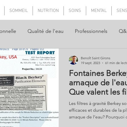
SOMMEIL
NUTRITION
SOINS
MENTAL
SEN
onnelle
Qualité de l'eau
Professionnels
Q&
Benoît Saint Girons
19 sept. 2023
61 min de lect
Fontaines Berkey
arnaque de l'eau
Que valent les fi
les tests ?
Les filtres à gravité Berkey so
efficaces et durables de la pl
arnaque de l’eau? Pourquoi cette marque est-elle dans la
tourmente et interdite de vente a