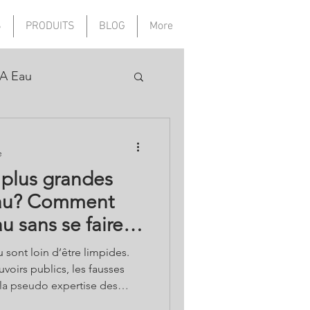
S
PRODUITS
BLOG
More
A Eau
e
 plus grandes
eau? Comment
u sans se faire
 sont loin d’être limpides.
oirs publics, les fausses
la pseudo expertise des
intérêt, comment améliorer