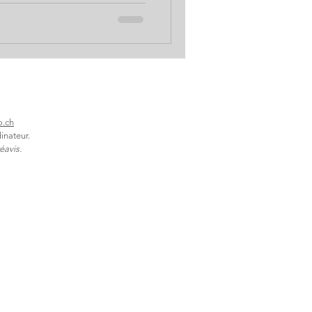
? Des embouteilleurs aux
nt par les adoucisseurs,
s arnaques et tromperies de
er le plaisir de boire avec
de Solutions B
o.ch
inateur.
éavis.