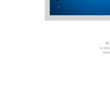
Tél
La vers
​Info