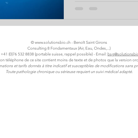
son eau sans se faire avoir 
fabricants de filtres en passa
quelles sont les plus grande
l’eau ? Solutions pour retrouv
l’auteur Benoît Saint Girons 
©
www.solutionsbio.ch
- Benoît Saint Girons
Consulting 8 Fondamentaux (Air, Eau, Ondes,...)
: +41 (0)76 532 8838 (portable suisse, rappel possible) - Email:
bsg@solutionsbi
ion téléphone de ce site contient moins de texte et de photos que la version ord
rmations et tarifs donnés à titre indicatif et susceptibles de modifications sans pr
Toute pathologie chronique ou sérieuse requiert un suivi médical adapté.