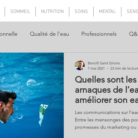
SOMMEIL
NUTRITION
SOINS
MENTAL
SEN
onnelle
Qualité de l'eau
Professionnels
Q&
Benoît Saint Girons
7 mai 2021
23 min de lectur
Quelles sont les
arnaques de l’
améliorer son ea
avoir?
Les communications sur l’eau
Entre les mensonges des pouv
promesses du marketing ou 
influenceurs sous conflit d'