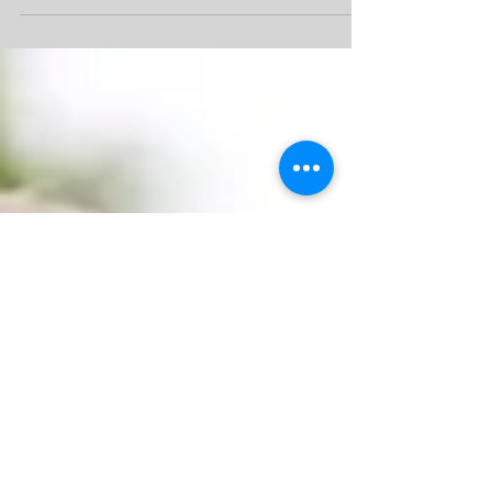
dépit de ce que l’on entend souvent, le débat
n’est pas tranché et encore convient-il de se
mettre d’accord sur ce que l’on entend
réellement par le terme écologie: les simples
économies d’énergie ou bien, plus
fondamentalement, le respect de sa santé / vitalité
? Le point avec Benoît Saint Girons, auteur du livre
La qualité de l’eau (