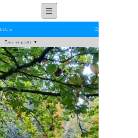
BLOG
Tous les posts
Tous les posts
Ecologie
personnelle
Qualité de l'eau
Professionnels
Q&A Eau