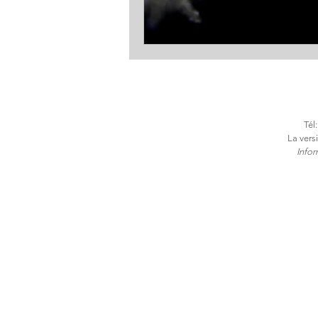
Tél
La vers
​Info