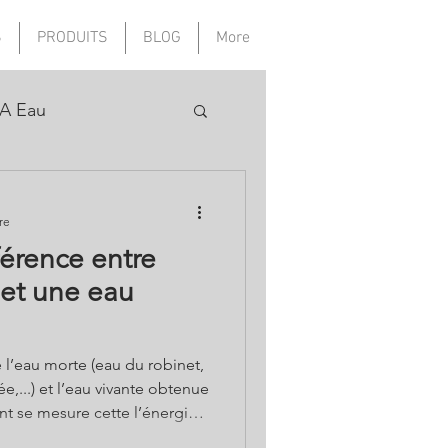
S
PRODUITS
BLOG
More
A Eau
re
férence entre
 et une eau
e l’eau morte (eau du robinet,
,...) et l’eau vivante obtenue
 se mesure cette l’énergie
s validés scientifiquement -