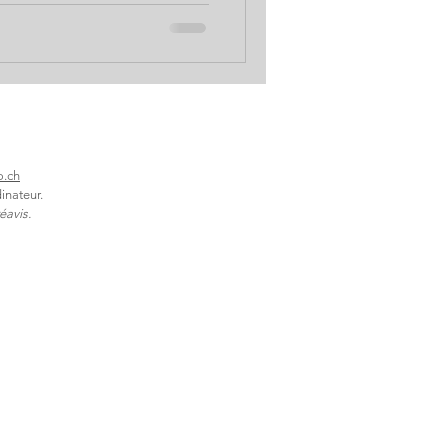
ctrons ou des biophotons -
igoureuses comme
iz ? Comment retrouver le
hydratation de qualité ? Le
a qualité
o.ch
inateur.
éavis.