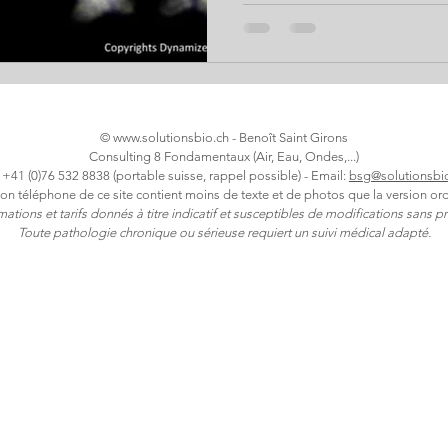
mesure des protons, des éle
et les expériences moins r
l’expérience des grains de r
plaisir de boire et donc une 
point avec l’auteur du livre L
©
www.solutionsbio.ch
- Benoît Saint Girons
Consulting 8 Fondamentaux (Air, Eau, Ondes,...)
: +41 (0)76 532 8838 (portable suisse, rappel possible) - Email:
bsg@solutionsbi
ion téléphone de ce site contient moins de texte et de photos que la version ord
rmations et tarifs donnés à titre indicatif et susceptibles de modifications sans pr
Toute pathologie chronique ou sérieuse requiert un suivi médical adapté.