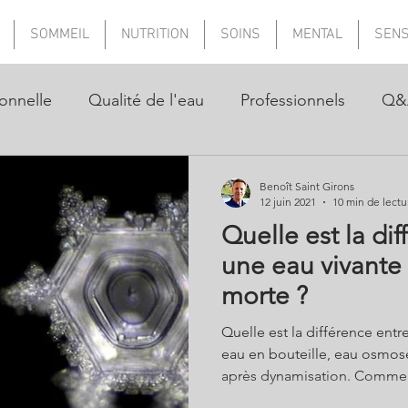
SOMMEIL
NUTRITION
SOINS
MENTAL
SEN
onnelle
Qualité de l'eau
Professionnels
Q&
Benoît Saint Girons
12 juin 2021
10 min de lectu
Quelle est la dif
une eau vivante
morte ?
Quelle est la différence entr
eau en bouteille, eau osmosée
après dynamisation. Comment
de l’eau ? Quels sont les test