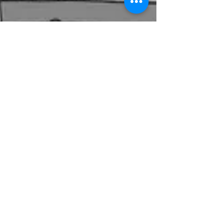
Benoît Saint Girons
23 oct. 2023
32 min de lecture
Polluants perfluorés PFAS et TFA
dans l'eau du robinet ou en