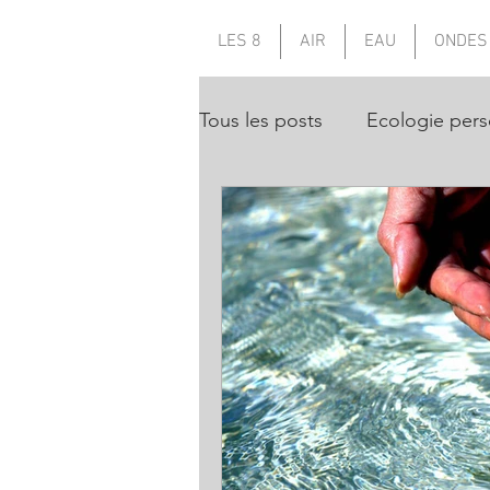
LES 8
AIR
EAU
ONDES
Tous les posts
Ecologie pers