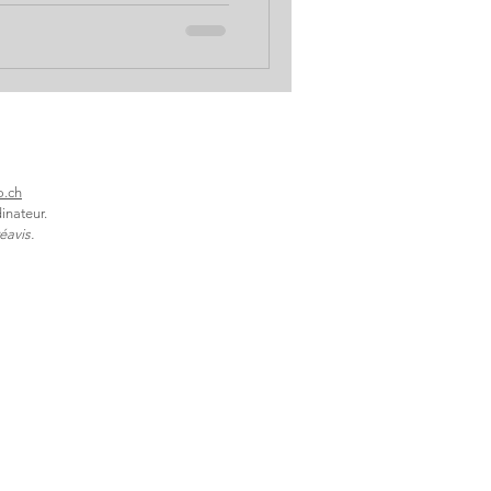
o.ch
inateur.
éavis.