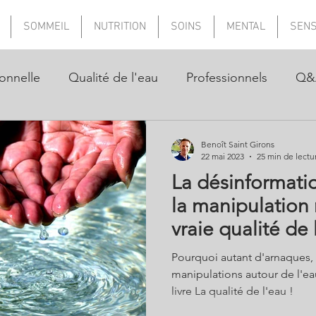
SOMMEIL
NUTRITION
SOINS
MENTAL
SEN
onnelle
Qualité de l'eau
Professionnels
Q&
Benoît Saint Girons
22 mai 2023
25 min de lectu
La désinformatio
la manipulation 
vraie qualité de l
Pourquoi autant d'arnaques,
manipulations autour de l'eau
livre La qualité de l'eau !