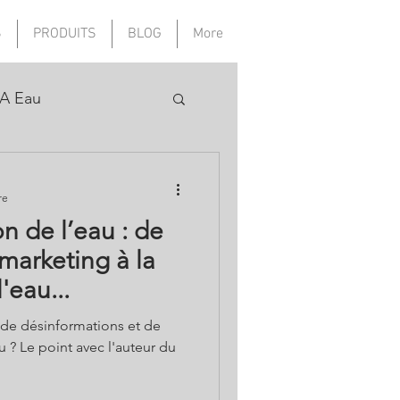
S
PRODUITS
BLOG
More
A Eau
re
n de l’eau : de
marketing à la
'eau...
 de désinformations et de
 ? Le point avec l'auteur du