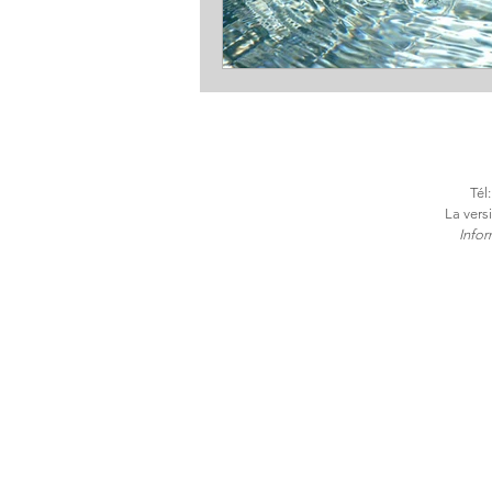
Tél
La vers
​Info