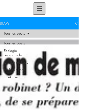
BLOG
Tous les posts
Tous les posts
Ecologie
personnelle
Qualité de l'eau
Professionnels
Q&A Eau