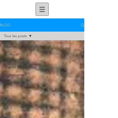
BLOG
Tous les posts
Tous les posts
Ecologie
personnelle
Qualité de l'eau
Professionnels
Q&A Eau