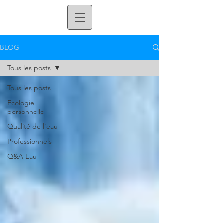
BLOG
Tous les posts
Tous les posts
Ecologie
personnelle
Qualité de l'eau
Professionnels
Q&A Eau