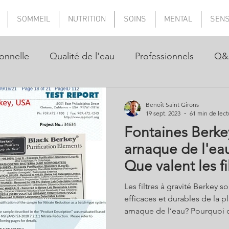
SOMMEIL
NUTRITION
SOINS
MENTAL
SEN
onnelle
Qualité de l'eau
Professionnels
Q&
Benoît Saint Girons
19 sept. 2023
61 min de lect
Fontaines Berkey
arnaque de l'eau
Que valent les fi
les tests ?
Les filtres à gravité Berkey so
efficaces et durables de la pl
arnaque de l’eau? Pourquoi cette marque est-elle dans la
tourmente et interdite de vente a