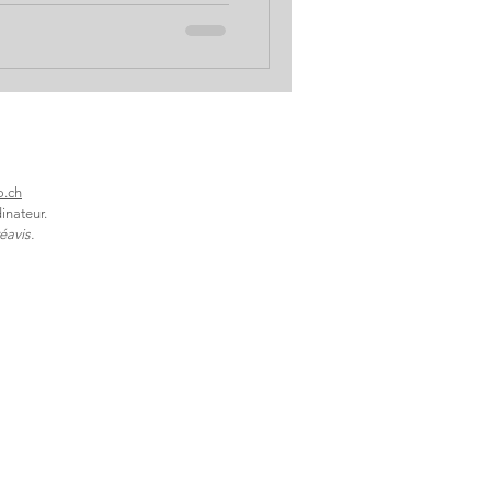
ulent vite la remplacer par
es avancées sont-elles
-elle recommandable en
xpert pratique Benoît Saint
eur de La qu
o.ch
inateur.
éavis.