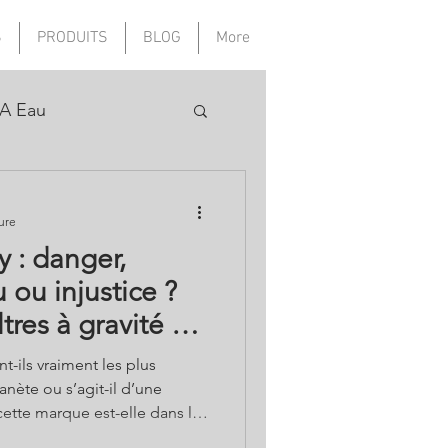
S
PRODUITS
BLOG
More
A Eau
ure
 : danger,
 ou injustice ?
ltres à gravité et
nt-ils vraiment les plus
anète ou s’agit-il d’une
ux Etats-Unis? Peut-on