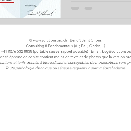
faire confiance à ceux qui ve
une autre marque? Les analys
fiables? La technologie est
autonomie? Le point avec l’e
Girons de Solutions Bio, aut
©
www.solutionsbio.ch
- Benoît Saint Girons
Consulting 8 Fondamentaux (Air, Eau, Ondes,...)
: +41 (0)76 532 8838 (portable suisse, rappel possible) - Email:
bsg@solutionsbi
ion téléphone de ce site contient moins de texte et de photos que la version ord
rmations et tarifs donnés à titre indicatif et susceptibles de modifications sans pr
Toute pathologie chronique ou sérieuse requiert un suivi médical adapté.