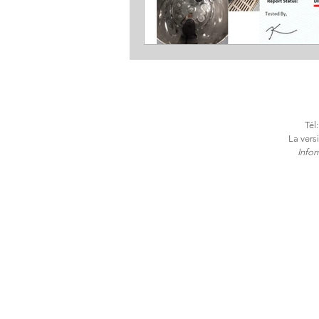
Tél
La vers
​Info