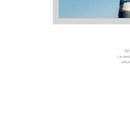
Tél
La vers
​Info