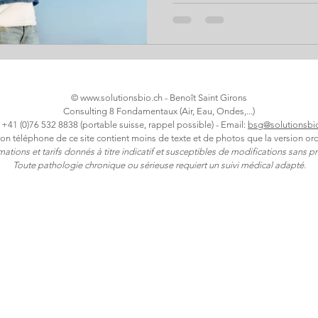
ses pièces, apprendre à resp
Benoît Saint Girons présente
technologiques pour purifier
puissance de l’oxygénation ce
©
www.solutionsbio.ch
- Benoît Saint Girons
Consulting 8 Fondamentaux (Air, Eau, Ondes,...)
: +41 (0)76 532 8838 (portable suisse, rappel possible) - Email:
bsg@solutionsbi
ion téléphone de ce site contient moins de texte et de photos que la version ord
rmations et tarifs donnés à titre indicatif et susceptibles de modifications sans pr
Toute pathologie chronique ou sérieuse requiert un suivi médical adapté.