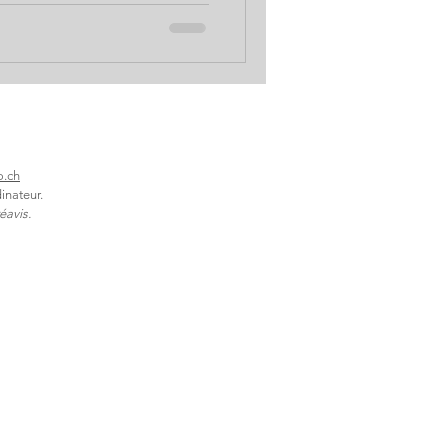
irer… Solutions Bio de
 également les aides
 son air ou accéder à la
llulaire Bol d’Air ou Airn
o.ch
inateur.
éavis.