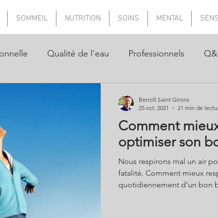
SOMMEIL
NUTRITION
SOINS
MENTAL
SEN
onnelle
Qualité de l'eau
Professionnels
Q&
Benoît Saint Girons
25 oct. 2021
21 min de lectu
Comment mieux r
optimiser son bo
Nous respirons mal un air pol
fatalité. Comment mieux respi
quotidiennement d’un bon bo
correctement ses cellules et
et vitalité ? Se débarrasser des polluants d’intérieur, aérer