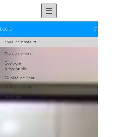
BLOG
Tous les posts
Tous les posts
Ecologie
personnelle
Qualité de l'eau
Professionnels
Q&A Eau