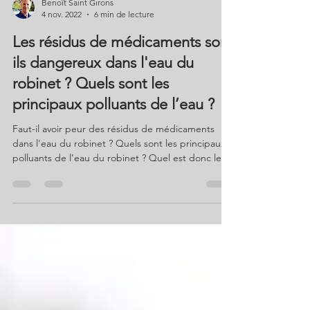
Benoît Saint Girons
4 nov. 2022
6 min de lecture
Les résidus de médicaments sont
ils dangereux dans l'eau du
robinet ? Quels sont les
principaux polluants de l’eau ?
Faut-il avoir peur des résidus de médicaments
dans l'eau du robinet ? Quels sont les principaux
polluants de l’eau du robinet ? Quel est donc le
polluant le plus dangereux et dont personne ne
parle ? Quelles sont les solutions sans plastique et
sans risques pour améliorer la qualité de son eau
et retrouver enfin le plaisir de boire ? Réponse
surprenante sinon confuse du professeur en
pharmacie puis approche qualitative, sans
dogmatisme , de l'auteur du livre La qualité de l'e