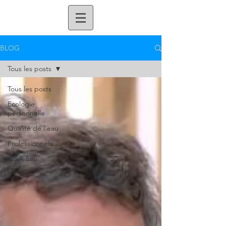
BLOG
Tous les posts
Tous les posts
Ecologie
personnelle
Qualité de l'eau
Professionnels
Q&A Eau