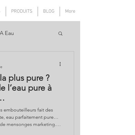
S
PRODUITS
BLOG
More
A Eau
re
la plus pure ?
e l’eau pure à
l…
s embouteilleurs fait des
ite, eau parfaitement pure…
n de mensonges marketing.
s et elle serait d’ailleurs