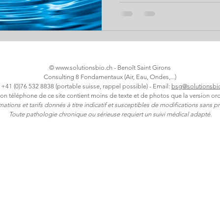
problématique. Et qu’est-ce que l
sans polluants chimiques ou 
minéralisée ? Révélations et
retrouver le plaisir de boire 
plastique, avec l’auteur du li
©
www.solutionsbio.ch
- Benoît Saint Girons
Consulting 8 Fondamentaux (Air, Eau, Ondes,...)
: +41 (0)76 532 8838 (portable suisse, rappel possible) - Email:
bsg@solutionsbi
ion téléphone de ce site contient moins de texte et de photos que la version ord
rmations et tarifs donnés à titre indicatif et susceptibles de modifications sans pr
Toute pathologie chronique ou sérieuse requiert un suivi médical adapté.