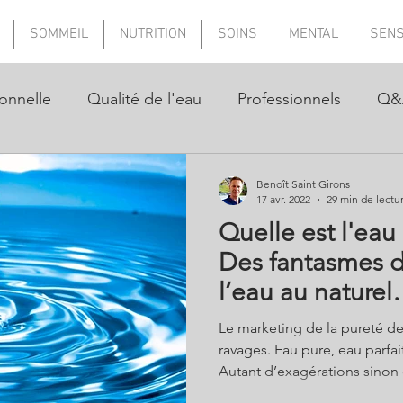
SOMMEIL
NUTRITION
SOINS
MENTAL
SEN
onnelle
Qualité de l'eau
Professionnels
Q&
Benoît Saint Girons
17 avr. 2022
29 min de lectu
Quelle est l'eau 
Des fantasmes d
l’eau au nature
Le marketing de la pureté de
ravages. Eau pure, eau parfa
Autant d’exagérations sino
Car l’eau pure H2O n’existe pa