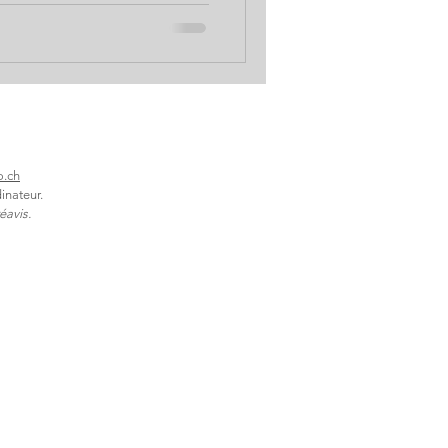
’eau pure ? Une eau
bien une eau très faiblement
 solutions écologiques pour
une eau au naturel, sans
vre La Q
o.ch
inateur.
éavis.