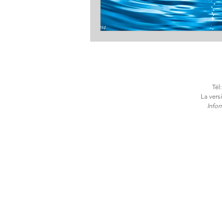
Tél
La vers
​Info