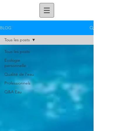
BLOG
Tous les posts
Tous les posts
Ecologie
personnelle
Qualité de l'eau
Professionnels
Q&A Eau