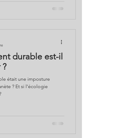
re
t durable est-il
 ?
ble était une imposture
 l’écologie
?