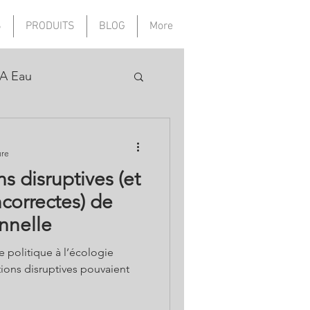
S
PRODUITS
BLOG
More
A Eau
ure
s disruptives (et
correctes) de
nnelle
ie politique à l’écologie
tions disruptives pouvaient