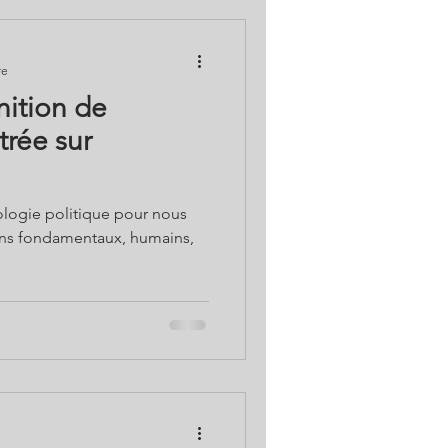
re
nition de
trée sur
cologie politique pour nous
oins fondamentaux, humains,