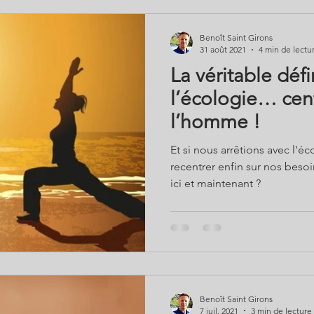
Benoît Saint Girons
31 août 2021
4 min de lectu
La véritable défi
l’écologie… cen
l’homme !
Et si nous arrêtions avec l'é
recentrer enfin sur nos bes
ici et maintenant ?
Benoît Saint Girons
7 juil. 2021
3 min de lecture