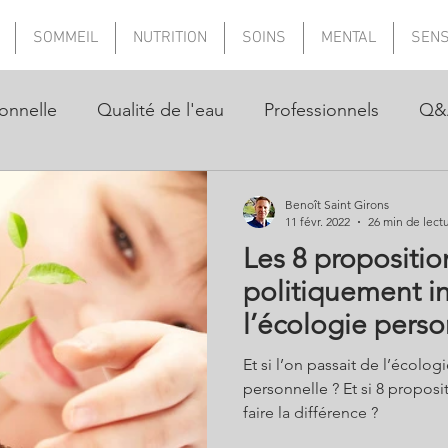
SOMMEIL
NUTRITION
SOINS
MENTAL
SEN
onnelle
Qualité de l'eau
Professionnels
Q&
Benoît Saint Girons
11 févr. 2022
26 min de lect
Les 8 proposition
politiquement in
l’écologie perso
Et si l’on passait de l’écolog
personnelle ? Et si 8 proposi
faire la différence ?