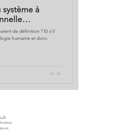
u système à
onnelle…
aient de définition ? Et s’il
ologie humaine et donc
o.ch
inateur.
éavis.