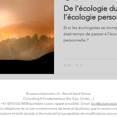
De l’écologie d
l’écologie pers
Et si les écologistes se tromp
était temps de passer à l’éc
personnelle ?
©
www.solutionsbio.ch
- Benoît Saint Girons
Consulting 8 Fondamentaux (Air, Eau, Ondes,...)
: +41 (0)76 532 8838 (portable suisse, rappel possible) - Email:
bsg@solutionsbi
ion téléphone de ce site contient moins de texte et de photos que la version ord
rmations et tarifs donnés à titre indicatif et susceptibles de modifications sans pr