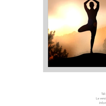
Tél
La vers
​Info