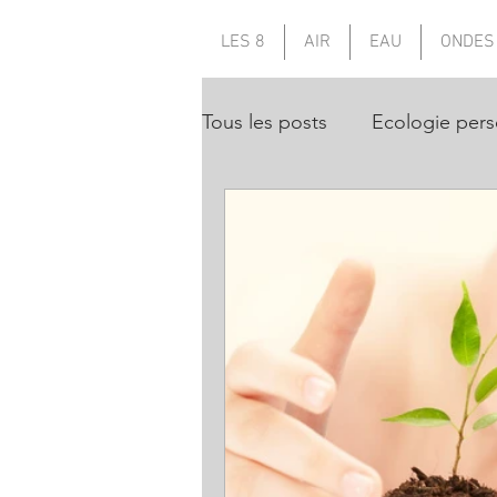
LES 8
AIR
EAU
ONDES
Tous les posts
Ecologie pers